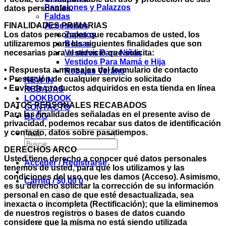
Pantalones y Palazzos
datos personales.
Faldas
FINALIDADES PRIMARIAS
Accesorios
Los datos personales que recabamos de usted, los
Zapatos
utilizaremos para las siguientes finalidades que son
Bolsas
necesarias para el servicio que solicita:
Vestidos Para Niñas
Vestidos Para Mamá e Hija
• Respuesta a mensajes del formulario de contacto
Rebajas Verano
• Prestación de cualquier servicio solicitado
NEW IN
• Envío de productos adquiridos en esta tienda en línea
REBAJAS
LOOKBOOK
DATOS PERSONALES RECABADOS
CONTACTO
Para las finalidades señaladas en el presente aviso de
BLOG
privacidad, podemos recabar sus datos de identificación
y contacto, datos sobre pasatiempos.
Buscar
DERECHOS ARCO
por:
Usted tiene derecho a conocer qué datos personales
Acceder / Registrarse
tenemos de usted, para qué los utilizamos y las
condiciones del uso que les damos (Acceso). Asimismo,
Carrito /
$
0.00
0
es su derecho solicitar la corrección de su información
personal en caso de que esté desactualizada, sea
inexacta o incompleta (Rectificación); que la eliminemos
de nuestros registros o bases de datos cuando
considere que la misma no está siendo utilizada