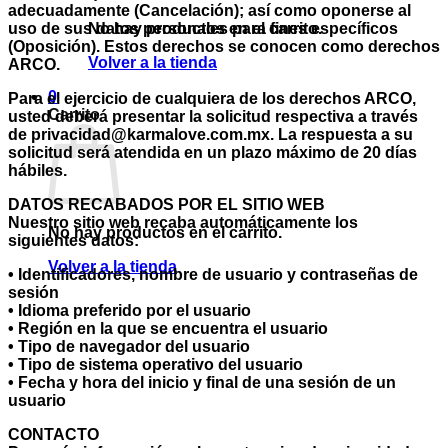
adecuadamente (Cancelación); así como oponerse al
uso de sus datos personales para fines específicos
No hay productos en el carrito.
(Oposición). Estos derechos se conocen como derechos
Volver a la tienda
ARCO.
0
Para el ejercicio de cualquiera de los derechos ARCO,
Carrito
usted deberá presentar la solicitud respectiva a través
de privacidad@karmalove.com.mx. La respuesta a su
solicitud será atendida en un plazo máximo de 20 días
hábiles.
DATOS RECABADOS POR EL SITIO WEB
Nuestro sitio web recaba automáticamente los
No hay productos en el carrito.
siguientes datos:
Volver a la tienda
• Identificadores, nombre de usuario y contraseñas de
sesión
• Idioma preferido por el usuario
• Región en la que se encuentra el usuario
• Tipo de navegador del usuario
• Tipo de sistema operativo del usuario
• Fecha y hora del inicio y final de una sesión de un
usuario
CONTACTO