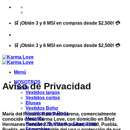
Saltar
al
contenido
🛒 ¡Obtén 3 y 6 MSI en compras desde $2,500! 💳
🛒 ¡Obtén 3 y 6 MSI en compras desde $2,500! 💳
Menú
NOSOTROS
Aviso de Privacidad
Tienda
Vestidos largos
Vestidos cortos
Blusas
Vestidos Boho
Vestidos para Boda
María del Rosario Ruiz Pedroarena, comercialmente
Mezclilla
conocido como Karma Love, con domicilio en Blvd
Ponchos, Suéteres y Chamarras
Hermanos Serdán 270, Villa Posadas, 72060, Puebla,
Ensambles
Puebla, es el responsable del uso y protección de sus