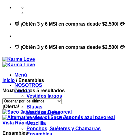
Saltar
al
contenido
🛒 ¡Obtén 3 y 6 MSI en compras desde $2,500! 💳
🛒 ¡Obtén 3 y 6 MSI en compras desde $2,500! 💳
Menú
Inicio
/
Ensambles
NOSOTROS
Ordenado
Mostrando los 5 resultados
Tienda
por
Vestidos largos
los
Vestidos cortos
¡Oferta!
últimos
Blusas
Vestidos Boho
Vestidos para Boda
Vista Rápida
Mezclilla
Ponchos, Suéteres y Chamarras
Ensambles
Ensambles