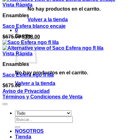
$765.00.
$300.00.
Vista Rápida
No hay productos en el carrito.
Ensambles
Volver a la tienda
Saco Esfera blanco encaje
0
Carrito
El
El
$
675.00
$
338.00
precio
precio
original
actual
era:
es:
Vista Rápida
$675.00.
$338.00.
Ensambles
No hay productos en el carrito.
Saco Esfera ngo fl lila
Volver a la tienda
$
675.00
Aviso de Privacidad
Términos y Condiciones de Venta
Buscar
por:
NOSOTROS
Tienda