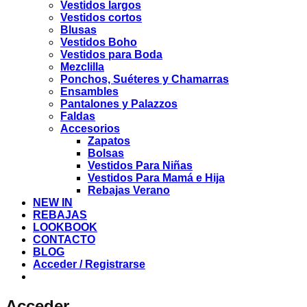
Vestidos largos
Vestidos cortos
Blusas
Vestidos Boho
Vestidos para Boda
Mezclilla
Ponchos, Suéteres y Chamarras
Ensambles
Pantalones y Palazzos
Faldas
Accesorios
Zapatos
Bolsas
Vestidos Para Niñas
Vestidos Para Mamá e Hija
Rebajas Verano
NEW IN
REBAJAS
LOOKBOOK
CONTACTO
BLOG
Acceder / Registrarse
Acceder