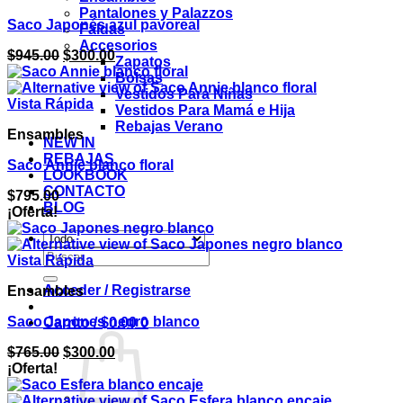
Pantalones y Palazzos
Saco Japonés azul pavoreal
Faldas
Accesorios
El
El
$
945.00
$
300.00
Zapatos
precio
precio
Bolsas
original
actual
Vestidos Para Niñas
era:
es:
Vista Rápida
Vestidos Para Mamá e Hija
$945.00.
$300.00.
Rebajas Verano
Ensambles
NEW IN
REBAJAS
Saco Annie blanco floral
LOOKBOOK
CONTACTO
$
795.00
BLOG
¡Oferta!
Buscar
Vista Rápida
por:
Acceder / Registrarse
Ensambles
Saco Japones negro blanco
Carrito /
$
0.00
0
El
El
$
765.00
$
300.00
precio
precio
¡Oferta!
original
actual
era:
es: