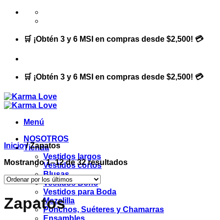
Saltar
al
contenido
🛒 ¡Obtén 3 y 6 MSI en compras desde $2,500! 💳
🛒 ¡Obtén 3 y 6 MSI en compras desde $2,500! 💳
Menú
NOSOTROS
Inicio
/
Zapatos
Tienda
Vestidos largos
Ordenado
Mostrando 1–12 de 32 resultados
Vestidos cortos
por
Blusas
los
Vestidos Boho
últimos
Vestidos para Boda
Zapatos
Mezclilla
Ponchos, Suéteres y Chamarras
Ensambles