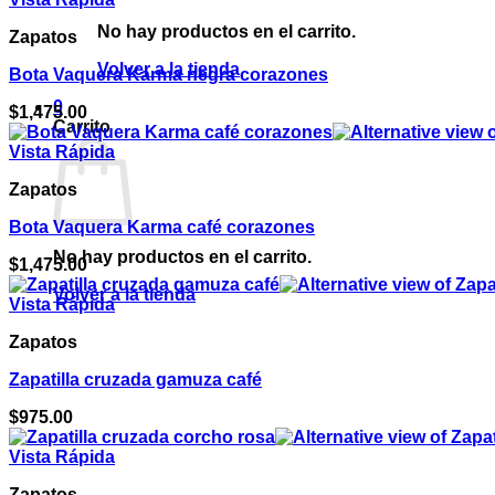
No hay productos en el carrito.
Zapatos
Volver a la tienda
Bota Vaquera Karma negra corazones
0
$
1,475.00
Carrito
Vista Rápida
Zapatos
Bota Vaquera Karma café corazones
No hay productos en el carrito.
$
1,475.00
Volver a la tienda
Vista Rápida
Zapatos
Zapatilla cruzada gamuza café
$
975.00
Vista Rápida
Zapatos