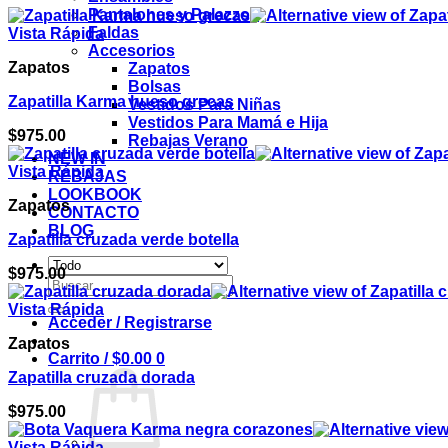
Pantalones y Palazzos
Faldas
Vista Rápida
Accesorios
Zapatos
Zapatos
Bolsas
Zapatilla Karma hueso grecas
Vestidos Para Niñas
Vestidos Para Mamá e Hija
$
975.00
Rebajas Verano
NEW IN
Vista Rápida
REBAJAS
LOOKBOOK
Zapatos
CONTACTO
BLOG
Zapatilla cruzada verde botella
$
975.00
Buscar
por:
Vista Rápida
Acceder / Registrarse
Zapatos
Carrito /
$
0.00
0
Zapatilla cruzada dorada
$
975.00
Vista Rápida