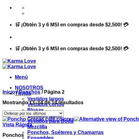
Saltar
al
contenido
🛒 ¡Obtén 3 y 6 MSI en compras desde $2,500! 💳
🛒 ¡Obtén 3 y 6 MSI en compras desde $2,500! 💳
Menú
NOSOTROS
Inicio
/
Ponchos
/
Página 2
Tienda
Vestidos largos
Ordenado
Mostrando 13–14 de 14 resultados
Vestidos cortos
por
Blusas
los
Vestidos Boho
últimos
Vestidos para Boda
Vista Rápida
Mezclilla
Ponchos, Suéteres y Chamarras
Ponchos
Ensambles