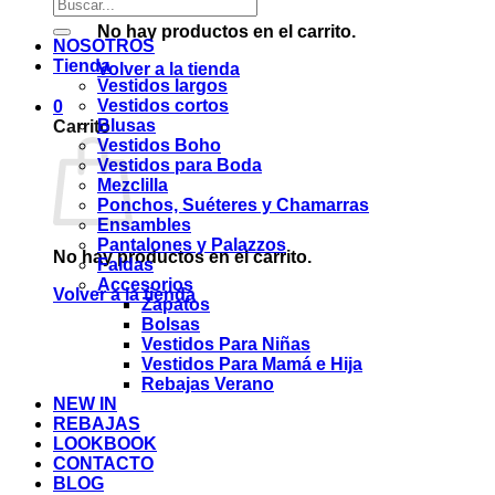
Buscar
por:
No hay productos en el carrito.
NOSOTROS
Tienda
Volver a la tienda
Vestidos largos
Vestidos cortos
0
Blusas
Carrito
Vestidos Boho
Vestidos para Boda
Mezclilla
Ponchos, Suéteres y Chamarras
Ensambles
Pantalones y Palazzos
No hay productos en el carrito.
Faldas
Accesorios
Volver a la tienda
Zapatos
Bolsas
Vestidos Para Niñas
Vestidos Para Mamá e Hija
Rebajas Verano
NEW IN
REBAJAS
LOOKBOOK
CONTACTO
BLOG