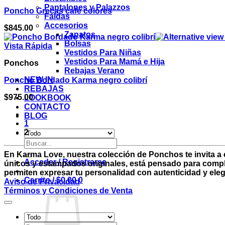
Pantalones y Palazzos
Poncho Grecas café colores
Faldas
Accesorios
$
845.00
Zapatos
Bolsas
Vista Rápida
Vestidos Para Niñas
Vestidos Para Mamá e Hija
Ponchos
Rebajas Verano
NEW IN
Poncho Bordado Karma negro colibrí
REBAJAS
$
975.00
LOOKBOOK
CONTACTO
BLOG
1
2
Buscar
por:
En Karma Love, nuestra colección de Ponchos te invita 
Acceder / Registrarse
únicos y estampados originales, está pensado para complem
permiten expresar tu personalidad con autenticidad y ele
Carrito /
$
0.00
0
Aviso de Privacidad
Términos y Condiciones de Venta