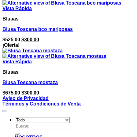
Vista Rápida
Blusas
Blusa Toscana bco mariposas
El
El
$
525.00
$
300.00
precio
precio
¡Oferta!
original
actual
era:
es:
$525.00.
$300.00.
Vista Rápida
Blusas
Blusa Toscana mostaza
El
El
$
675.00
$
300.00
precio
precio
Aviso de Privacidad
original
actual
Términos y Condiciones de Venta
era:
es:
$675.00.
$300.00.
Buscar
por: