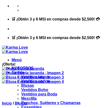
Saltar
al
contenido
🛒 ¡Obtén 3 y 6 MSI en compras desde $2,500! 💳
🛒 ¡Obtén 3 y 6 MSI en compras desde $2,500! 💳
Menú
¡Oferta!
NOSOTROS
Tienda
Vestidos largos
Vestidos cortos
Blusas
Vestidos Boho
Vestidos para Boda
Mezclilla
Ponchos, Suéteres y Chamarras
Inicio
/
Blusas
Ensambles