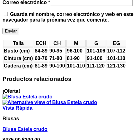
Correo electrónico
*
Guarda mi nombre, correo electrónico y web en este
navegador para la próxima vez que comente.
Talla
ECH
CH
M
G
EG
Busto (cm)
84-89
90-95
96-100
101-106
107-112
Cintura (cm)
60-70
71-80
81-90
91-100
101-110
Cadera (cm)
81-89
90-100
101-110
111-120
121-130
Productos relacionados
¡Oferta!
Vista Rápida
Blusas
Blusa Estela crudo
El
El
$
475.00
$
300.00