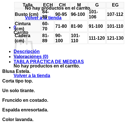
Talla
ECH
CH
M
G
EG
No hay productos en el carrito.
84-
101-
Busto (cm)
90-95
96-100
107-112
89
106
Volver a la tienda
Cintura
60-
71-80
81-90
91-100
101-110
0
(cm)
70
Carrito
Cadera
81-
90-
101-
111-120
121-130
(cm)
89
100
110
Descripción
Valoraciones (0)
TABLA PRÁCTICA DE MEDIDAS
No hay productos en el carrito.
Blusa Estela.
Volver a la tienda
Corta tipo top.
Un solo tirante.
Fruncido en costado.
Espalda enresortada.
Color lavanda.