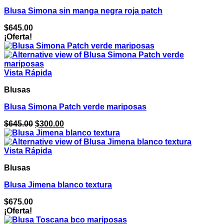
Blusa Simona sin manga negra roja patch
$
645.00
¡Oferta!
Vista Rápida
Blusas
Blusa Simona Patch verde mariposas
El
El
$
645.00
$
300.00
precio
precio
original
actual
era:
es:
Vista Rápida
$645.00.
$300.00.
Blusas
Blusa Jimena blanco textura
$
675.00
¡Oferta!