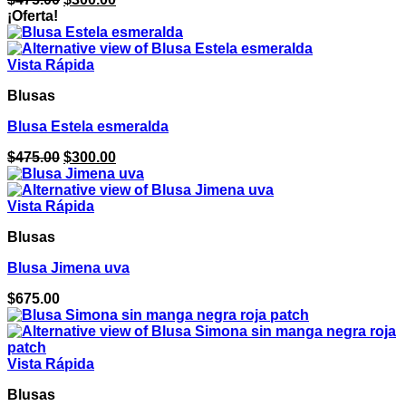
precio
precio
¡Oferta!
original
actual
era:
es:
$475.00.
$300.00.
Vista Rápida
Blusas
Blusa Estela esmeralda
El
El
$
475.00
$
300.00
precio
precio
original
actual
era:
es:
Vista Rápida
$475.00.
$300.00.
Blusas
Blusa Jimena uva
$
675.00
Vista Rápida
Blusas