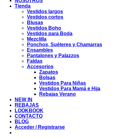
NOSOTROS
Tienda
Vestidos largos
Vestidos cortos
Blusas
Vestidos Boho
Vestidos para Boda
Mezclilla
Ponchos, Suéteres y Chamarras
Ensambles
Pantalones y Palazzos
Faldas
Accesorios
Zapatos
Bolsas
Vestidos Para Niñas
Vestidos Para Mamá e Hija
Rebajas Verano
NEW IN
REBAJAS
LOOKBOOK
CONTACTO
BLOG
Acceder / Registrarse