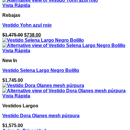
$1,275.00.
$638.00.
Vista Rápida
Rebajas
Vestido Yohn azul rojo
El
El
$
1,475.00
$
738.00
precio
precio
original
actual
era:
es:
Vista Rápida
$1,475.00.
$738.00.
New In
Vestido Selena Largo Negro Bolillo
$
1,745.00
Vista Rápida
Vestidos Largos
Vestido Dora Olanes mesh púrpura
$
1,575.00