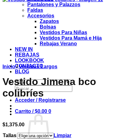
Pantalones y Palazzos
Faldas
Accesorios
Zapatos
Bolsas
Vestidos Para Niñas
Vestidos Para Mamá e Hija
Rebajas Verano
NEW IN
REBAJAS
LOOKBOOK
CONTACTO
Inicio
/
Vestidos Largos
BLOG
Vestido Jimena bco
Buscar
colibríes
por:
Acceder / Registrarse
Carrito /
$
0.00
0
$
1,375.00
Tallas
Limpiar