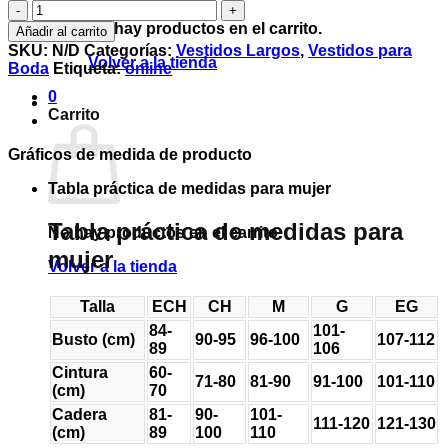
Vestido
Jimena
No hay productos en el carrito.
Añadir al carrito
bco
SKU:
N/D
Categorías:
Vestidos Largos
,
Vestidos para
colibríes
Volver a la tienda
Boda
Etiqueta:
online
cantidad
0
Carrito
Gráficos de medida de producto
Tabla práctica de medidas para mujer
Tabla práctica de medidas para
No hay productos en el carrito.
mujer
Volver a la tienda
Talla
ECH
CH
M
G
EG
84-
101-
Busto (cm)
90-95
96-100
107-112
89
106
Cintura
60-
71-80
81-90
91-100
101-110
(cm)
70
Cadera
81-
90-
101-
111-120
121-130
(cm)
89
100
110