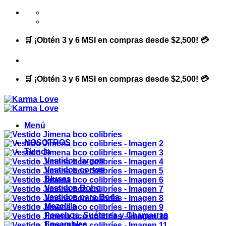
Saltar
al
contenido
🛒 ¡Obtén 3 y 6 MSI en compras desde $2,500! 💳
🛒 ¡Obtén 3 y 6 MSI en compras desde $2,500! 💳
Menú
NOSOTROS
Tienda
Vestidos largos
Vestidos cortos
Blusas
Vestidos Boho
Vestidos para Boda
Mezclilla
Ponchos, Suéteres y Chamarras
Ensambles