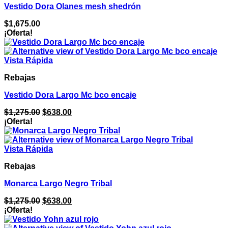
Vestido Dora Olanes mesh shedrón
$
1,675.00
¡Oferta!
Vista Rápida
Rebajas
Vestido Dora Largo Mc bco encaje
El
El
$
1,275.00
$
638.00
precio
precio
¡Oferta!
original
actual
era:
es:
$1,275.00.
$638.00.
Vista Rápida
Rebajas
Monarca Largo Negro Tribal
El
El
$
1,275.00
$
638.00
precio
precio
¡Oferta!
original
actual
era:
es: