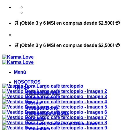
Saltar
al
contenido
🛒 ¡Obtén 3 y 6 MSI en compras desde $2,500! 💳
🛒 ¡Obtén 3 y 6 MSI en compras desde $2,500! 💳
Menú
NOSOTROS
Tienda
Vestidos largos
Vestidos cortos
Blusas
Vestidos Boho
Vestidos para Boda
Mezclilla
Ponchos, Suéteres y Chamarras
Ensambles