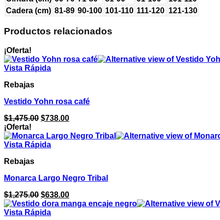
Cadera (cm)
81-89
90-100
101-110
111-120
121-130
Productos relacionados
¡Oferta!
Vista Rápida
Rebajas
Vestido Yohn rosa café
El
El
$
1,475.00
$
738.00
precio
precio
¡Oferta!
original
actual
era:
es:
Vista Rápida
$1,475.00.
$738.00.
Rebajas
Monarca Largo Negro Tribal
El
El
$
1,275.00
$
638.00
precio
precio
original
actual
Vista Rápida