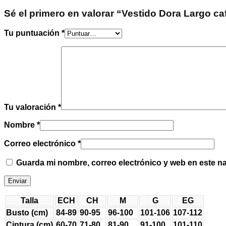
Sé el primero en valorar “Vestido Dora Largo ca
Tu puntuación
*
Tu valoración
*
Nombre
*
Correo electrónico
*
Guarda mi nombre, correo electrónico y web en este n
Talla
ECH
CH
M
G
EG
Busto (cm)
84-89
90-95
96-100
101-106
107-112
Cintura (cm)
60-70
71-80
81-90
91-100
101-110