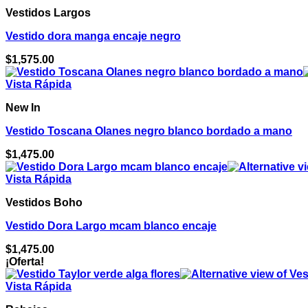
era:
es:
Vestidos Largos
$1,275.00.
$638.00.
Vestido dora manga encaje negro
$
1,575.00
Vista Rápida
New In
Vestido Toscana Olanes negro blanco bordado a mano
$
1,475.00
Vista Rápida
Vestidos Boho
Vestido Dora Largo mcam blanco encaje
$
1,475.00
¡Oferta!
Vista Rápida