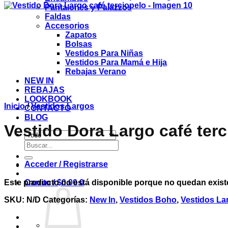
Pantalones y Palazzos
Faldas
Accesorios
Zapatos
Bolsas
Vestidos Para Niñas
Vestidos Para Mamá e Hija
Rebajas Verano
NEW IN
REBAJAS
LOOKBOOK
Inicio
/
Vestidos Largos
CONTACTO
BLOG
Vestido Dora Largo café terc
Buscar
por:
Acceder / Registrarse
Este producto no está disponible porque no quedan exist
Carrito /
$
0.00
0
SKU:
N/D
Categorías:
New In
,
Vestidos Boho
,
Vestidos La