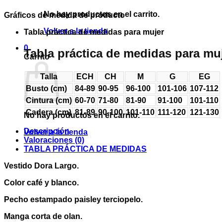
No hay productos en el carrito.
Gráficos de medida de producto
Volver a la tienda
Tabla práctica de medidas para mujer
0
Tabla práctica de medidas para mu
Carrito
Talla
ECH
CH
M
G
EG
Busto (cm)
84-89
90-95
96-100
101-106
107-112
Cintura (cm)
60-70
71-80
81-90
91-100
101-110
Cadera (cm)
81-89
90-100
101-110
111-120
121-130
No hay productos en el carrito.
Descripción
Volver a la tienda
Valoraciones (0)
TABLA PRÁCTICA DE MEDIDAS
Vestido Dora Largo.
Color café y blanco.
Pecho estampado paisley terciopelo.
Manga corta de olan.